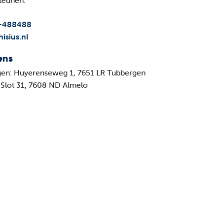
teunen.
-488488
isius.nl
ens
gen: Huyerenseweg 1, 7651 LR Tubbergen
 Slot 31, 7608 ND Almelo