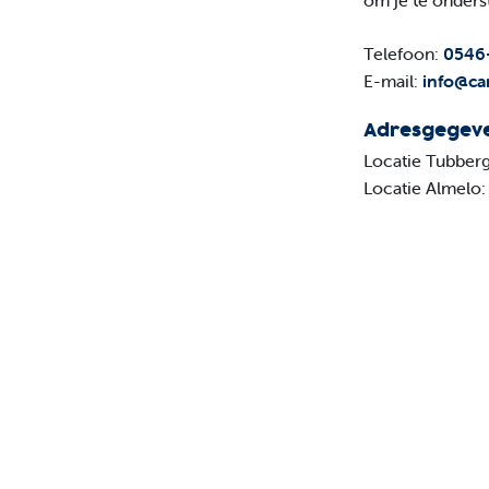
om je te onders
Telefoon:
0546
E-mail:
info@can
Adresgegev
Locatie Tubber
Locatie Almelo: